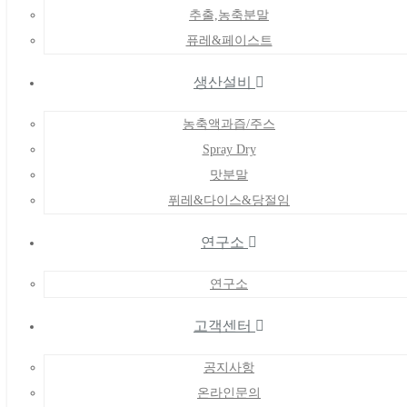
추출,농축분말
퓨레&페이스트
생산설비
농축액과즙/주스
Spray Dry
맛분말
퓌레&다이스&당절임
연구소
연구소
고객센터
공지사항
온라인문의