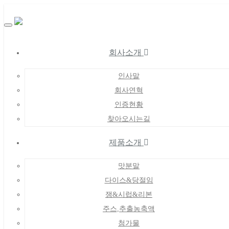
Toggle
navigation
회사소개
인사말
회사연혁
인증현황
찾아오시는길
제품소개
맛분말
다이스&당절임
잼&시럽&리본
주스,추출농축액
첨가물