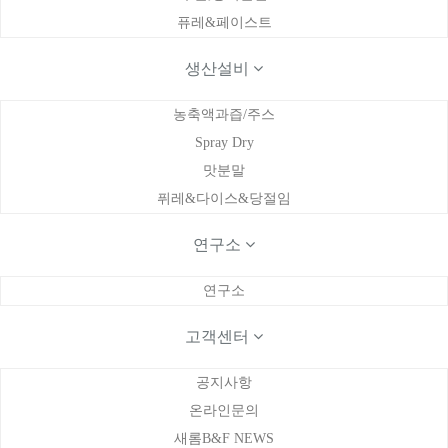
퓨레&페이스트
생산설비
(농축액과즙주스) 필터프레스
페이지 정보
농축액과즙/주스
Spray Dry
최고관리자
0건
1,898회
21-01-27 10:30
맛분말
본문
퓌레&다이스&당절임
연구소
필터프레스
연구소
목록
이전글
Spray Dry
21.01.27
고객센터
다음글
추출탱크
21.01.27
공지사항
댓글목록
온라인문의
새롬B&F NEWS