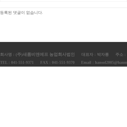
댓글목록
등록된 댓글이 없습니다.
(주)새롬비앤에프 농업회사법인
회사명 :
대표자 : 박자룡
주소 :
TEL : 041-551-9371
FAX : 041-551-9370
Email : hansol2005@hanma