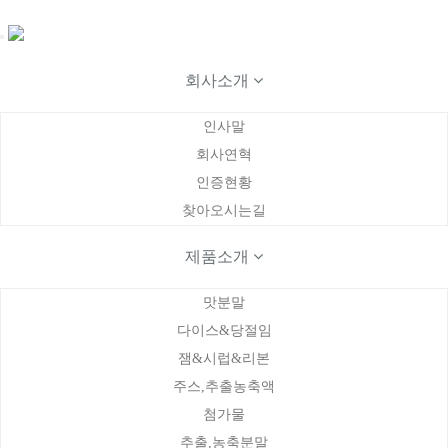
Toggle
navigation
회사소개
인사말
회사연혁
인증현황
찾아오시는길
제품소개
생산설비
Home
맛분말
생산설비
다이스&당절임
잼&시럽&리본
농축액과즙/주스
Spray Dry
맛분말
퓌레&다이스&당절임
주스,추출농축액
첨가물
추출,농축분말