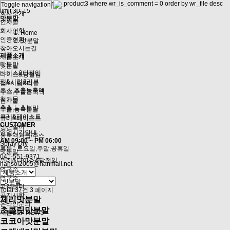
select * from g5_write_product3 where wr_is_comment = 0 order by wr_file desc
Toggle navigation
limit 30, 15
회사소개
맛분말
인사말
회사연혁
Home
인증현황
맛분말
찾아오시는길
제품소개
제품소개
맛분말
맛분말
다이스&당절임
다이스&당절임
잼&시럽&리본
잼&시럽&리본
주스,추출농축액
주스,추출농축액
첨가물
첨가물
추출,농축분말
추출,농축분말
퓨레&페이스트
퓨레&페이스트
CUSTOMER
생산설비
영업시간안내 :
농축액과즙/주스
AM 09:00 ~ PM 06:00
Spray Dry
휴무 : 토요일,주말,공휴일
맛분말
041-551-9371
퓌레&다이스&당절임
hansol2005@hanmail.net
연구소
연구소
고객센터
Total 37건
3 페이지
공지사항
체리맛분말
온라인문의
초콜릿맛분말
새롬B&F NEWS
코코아맛분말