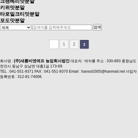
크랜베리맛분말
키위맛분말
타로밀크티맛분말
포도맛분말
1
2
3
(주)새롬비앤에프 농업회사법인
회사명 :
대표자 : 박자룡
주소 : 330-893 충청남도
천안시 동남구 성남면 대흥1길 173-69
TEL : 041-551-9371
FAX : 041-551-9370
Email : hansol2005@hanmail.net
사업자
등록번호 : 312-81-74006.